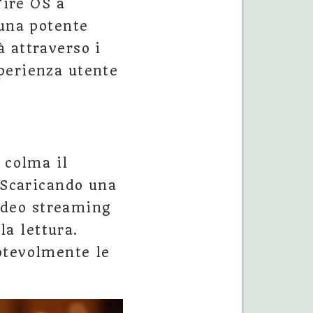
Fire OS a
 una potente
 attraverso i
perienza utente
 colma il
. Scaricando una
video streaming
la lettura.
otevolmente le