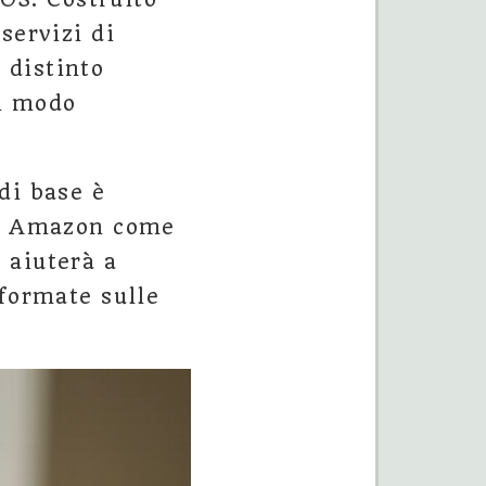
servizi di
 distinto
in modo
di base è
izi Amazon come
 aiuterà a
nformate sulle