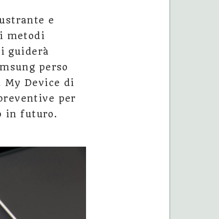
ustrante e
si metodi
ti guiderà
Samsung perso
d My Device di
preventive per
 in futuro.