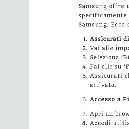
Samsung offre u
specificamente p
Samsung. Ecco c
Assicurati di
Vai alle impo
Seleziona ‘B
Fai clic su 
Assicurati c
attivato.
Accesso a F
Apri un brow
Accedi utili